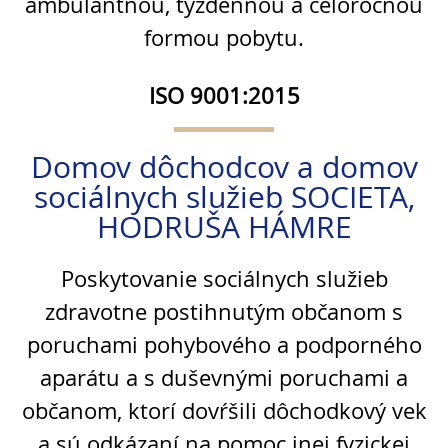
ambulantnou, týždennou a celoročnou
formou pobytu.
ISO 9001:2015
Domov dôchodcov a domov
sociálnych služieb SOCIETA,
HODRUŠA HÁMRE
Poskytovanie sociálnych služieb
zdravotne postihnutým občanom s
poruchami pohybového a podporného
aparátu a s duševnými poruchami a
občanom, ktorí dovŕšili dôchodkový vek
a sú odkázaní na pomoc inej fyzickej